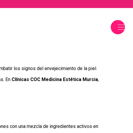
Equipo médico
Tratamientos
Contacto
Blog
batir los signos del envejecimiento de la piel.
as. En
Clínicas COC Medicina Estética Murcia
,
iones con una mezcla de ingredientes activos en