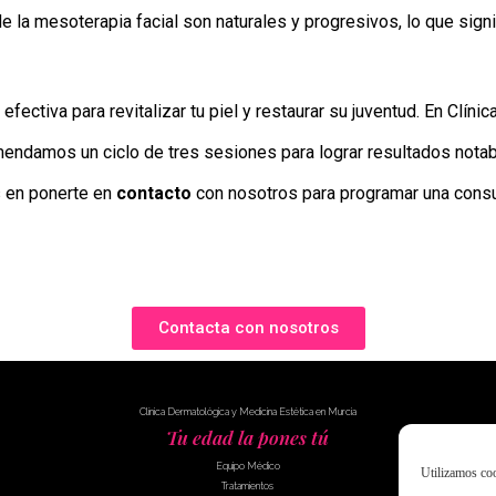
 la mesoterapia facial son naturales y progresivos, lo que signi
efectiva para revitalizar tu piel y restaurar su juventud. En Cl
comendamos un ciclo de tres sesiones para lograr resultados not
s en ponerte en
contacto
con nosotros para programar una consult
Contacta con nosotros
Clínica Dermatológica y Medicina Estética en Murcia
Tu edad la pones tú
Equipo Médico
Utilizamos coo
Tratamientos