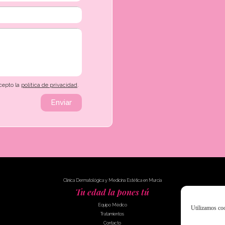
acepto la
política de privacidad
.
Enviar
Clínica Dermatológica y Medicina Estética en Murcia
Tu edad la pones tú
Equipo Médico
Utilizamos coo
Tratamientos
Contacto