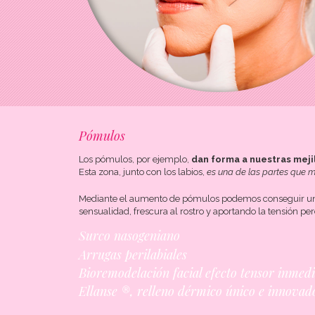
Pómulos
Los pómulos, por ejemplo,
dan forma a nuestras meji
Esta zona, junto con los labios,
es una de las partes que m
Mediante el aumento de pómulos podemos conseguir u
sensualidad, frescura al rostro y aportando la tensión perd
Surco nasogeniano
Arrugas perilabiales
Bioremodelación facial efecto tensor inmed
Ellanse ®, relleno dérmico único e innovad